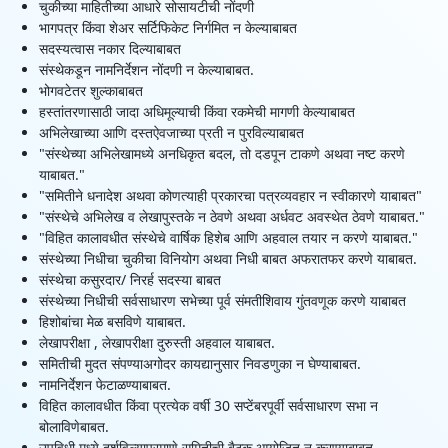
चुकीच्या माहितीच्या आधारे सोसायटीची नोंदणी
भागपत्र किंवा शेअर सर्टिफिकेट निर्गमित न केल्याबाबत
सदस्यत्वास नकार दिल्याबाबत
संस्थेकडून नामनिर्देशन नोंदणी न केल्याबाबत.
भोगवटेतर शुल्काबाबत
हस्तांतरणासाठी जादा अधिमूल्याची किंवा रकमेची मागणी केल्याबाबत
अभिलेखाच्या आणि दस्तऐवजाच्या प्रती न पुरविल्याबाबत
"संस्थेच्या अभिलेखामध्ये अनधिकृत बदल, तो दडपून टाकणे अथवा नष्ट करणे
याबाबत."
"समितीने धनादेश अथवा कोणत्याही प्रकारचा पत्रव्यवहार न स्वीकारणे याबाबत"
"संस्थेचे अभिलेख व लेखापुस्तके न ठेवणे अथवा अर्धवट अवस्थेत ठेवणे याबाबत."
"विहित कालावधीत संस्थेचे वार्षिक हिशेब आणि अहवाल तयार न करणे याबाबत."
संस्थेच्या निधीचा चुकीचा विनियोग अथवा निधी बाबत अफरातफर करणे याबाबत.
संस्थेचा कसुरदार/ निरर्ह सदस्या बाबत
संस्थेच्या निधीची सर्वसाधारण सभेच्या पूर्व संमतीशिवाय गुंतवणूक करणे याबाबत
हिशोबांचा मेळ बसविणे याबाबत.
लेखापरीक्षा , लेखापरीक्षा दुरुस्ती अहवाल याबाबत.
समितीची मुदत संपण्याअगोदर कायद्यानुसार निवडणुका न घेण्याबाबत.
नामनिर्देशन फेटाळण्याबाबत.
विहित कालावधीत किंवा प्रत्येक वर्षी 30 सप्टेंबरपूर्वी सर्वसाधारण सभा न
बोलाविणेबाबत.
उपविधी मध्ये दर्शविल्याप्रमाणे समितीची बैठक आयोजित न करण्याबाबत